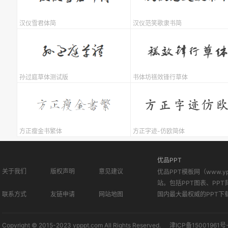
汉仪雪君体简
汉仪范笑歌隶书简
孙过庭草体测试版
书体坊禚效锋行草体
方正瘦金书繁体
方正字迹-仿欧简体
优品PPT
关于我们
版权声明
意见建议
优品PPT模板网（www.
站。包括PPT图表、PPT
联系方式
友链申请
网站地图
国内最大最权威的PPT下
Copyright © 2015-2023 ypppt.com All Rights Reserved.
津ICP备15001961号