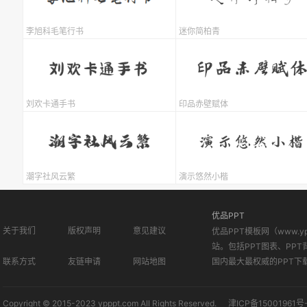
李旭科毛笔行书
迷你简柏青
刘欢卡通手书
印品赤壁赋体
潮字社风云繁
演示悠然小楷
优品PPT
关于我们
版权声明
意见建议
优品PPT模板网（www.
站。包括PPT图表、PPT
联系方式
友链申请
网站地图
国内最大最权威的PPT下
Copyright © 2015-2023 ypppt.com All Rights Reserved.
津ICP备15001961号