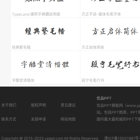
TypeLand 康熙字典體試用版
方正字迹-童体毛笔字体
经典繁毛楷
方正启体简体
字酷堂清楷体
段宁毛笔行书
优品PPT
关于我们
版权声明
意见建议
优品PPT模板网（www.
站。包括PPT图表、PPT
联系方式
友链申请
网站地图
国内最大最权威的PPT下
Copyright © 2015-2023 ypppt.com All Rights Reserved.
津ICP备15001961号