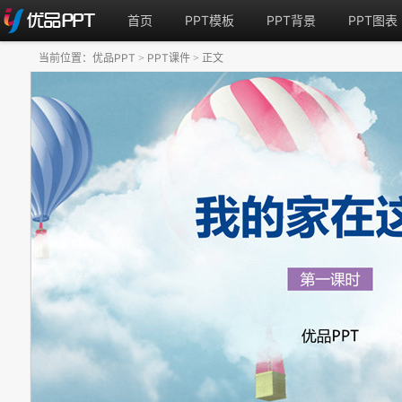
首页
PPT模板
PPT背景
PPT图表
当前位置：
优品PPT
PPT课件
正文
>
>