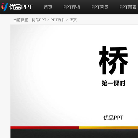
首页
PPT模板
PPT背景
PPT图表
当前位置：
优品PPT
PPT课件
正文
>
>