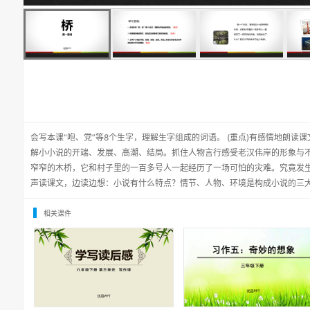
会写本课“咆、党”等8个生字，理解生字组成的词语。 (重点)有感情地朗读课
解小小说的开端、发展、高潮、结局。抓住人物言行感受老汉伟岸的形象与不
窄窄的木桥，它和村子里的一百多号人一起经历了一场可怕的灾难。究竟发
声读课文，边读边想：小说有什么特点？情节、人物、环境是构成小说的三
相关课件