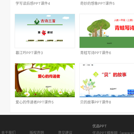
学写读后感PPT课件4
奇妙的想象PPT课件5
暮江吟PPT课件3
青蛙写诗PPT课件6
爱心的传递者PPT课件5
贝的故事PPT课件8
优品PPT
关于我们
版权声明
意见建议
优品PPT模板网（www.