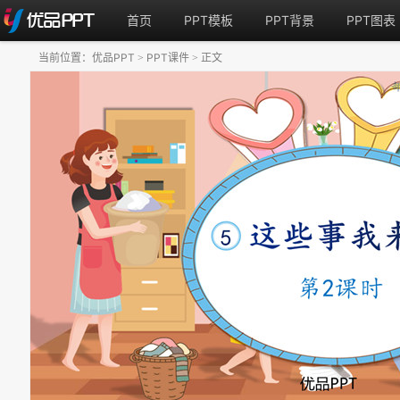
首页
PPT模板
PPT背景
PPT图表
当前位置：
优品PPT
PPT课件
正文
>
>