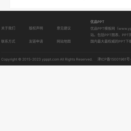
优品PPT
关于我们
版权声明
意见建议
优品PPT模板网（www.
站。包括PPT图表、PPT
联系方式
友链申请
网站地图
国内最大最权威的PPT下
Copyright © 2015-2023 ypppt.com All Rights Reserved.
津ICP备15001961号