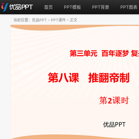
首页
PPT模板
PPT背景
PPT图表
当前位置：
优品PPT
PPT课件
正文
>
>