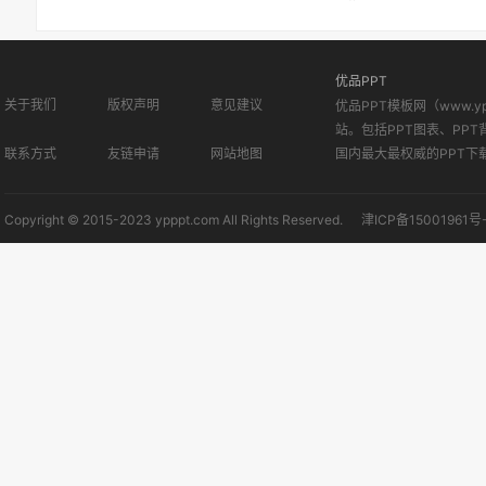
优品PPT
关于我们
版权声明
意见建议
优品PPT模板网（www.
站。包括PPT图表、PPT
联系方式
友链申请
网站地图
国内最大最权威的PPT下
Copyright © 2015-2023 ypppt.com All Rights Reserved.
津ICP备15001961号