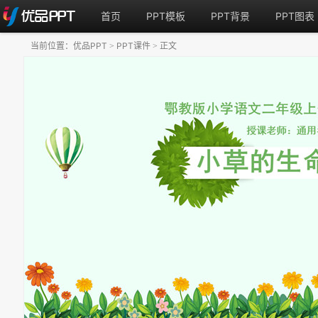
首页
PPT模板
PPT背景
PPT图表
当前位置：
优品PPT
PPT课件
正文
>
>