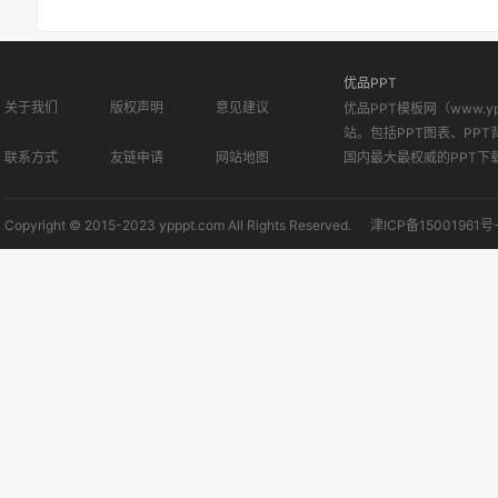
优品PPT
关于我们
版权声明
意见建议
优品PPT模板网（www.
站。包括PPT图表、PPT
联系方式
友链申请
网站地图
国内最大最权威的PPT下
Copyright © 2015-2023 ypppt.com All Rights Reserved.
津ICP备15001961号