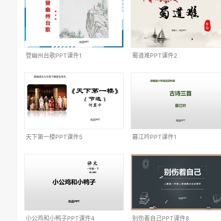
登幽州台歌PPT课件1
蜀道难PPT课件2
天下第一楼PPT课件5
暮江吟PPT课件1
小公鸡和小鸭子PPT课件4
别伤着自己PPT课件8