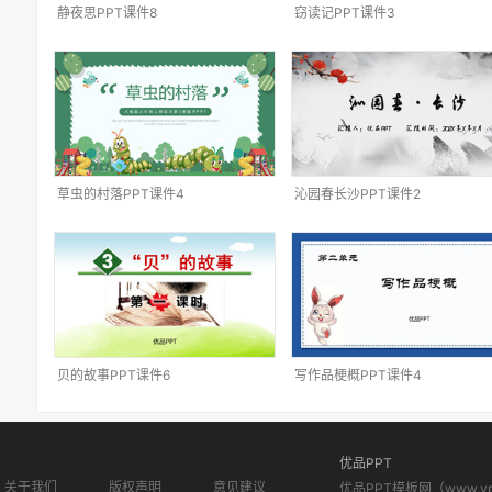
静夜思PPT课件8
窃读记PPT课件3
草虫的村落PPT课件4
沁园春长沙PPT课件2
贝的故事PPT课件6
写作品梗概PPT课件4
优品PPT
关于我们
版权声明
意见建议
优品PPT模板网（www.