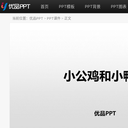
首页
PPT模板
PPT背景
PPT图表
当前位置：
优品PPT
PPT课件
正文
>
>