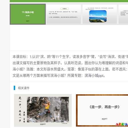
本课目标：1.认识“滨、鸥”等11个生字，读准多音学“臂，”会写“海滨、街道
出课文描写的主要景物及其样子。认真听范读，圈出你认为难理解的词语和
海小城？浩瀚：本文形容水势盛大。笼罩：像笼子似的罩在上面。密不透风
文是从哪两个方面来描写滨海小城？所属专题：
滨海小城ppt
。
相关课件