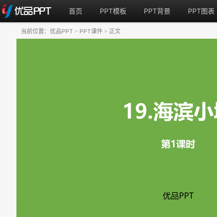
首页
PPT模板
PPT背景
PPT图表
当前位置：
优品PPT
PPT课件
正文
>
>