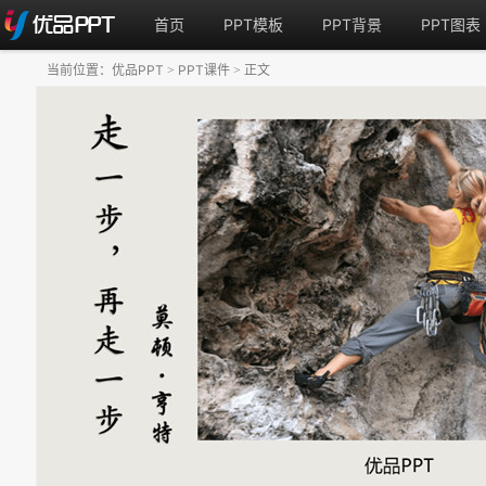
首页
PPT模板
PPT背景
PPT图表
当前位置：
优品PPT
PPT课件
正文
>
>