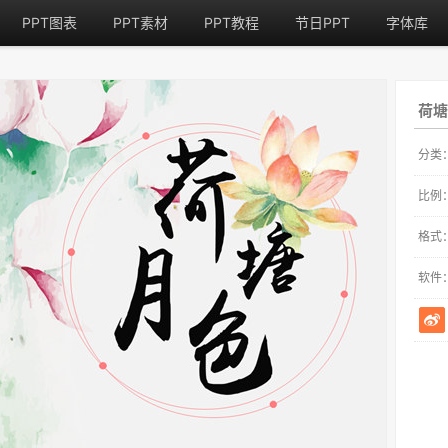
PPT图表
PPT素材
PPT教程
节日PPT
字体库
荷塘
分类
比例
格式
软件