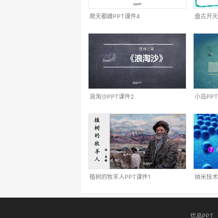
爬天都峰PPT课件4
盘古开天
浪淘沙PPT课件2
小岛PP
植树的牧羊人PPT课件1
纳米技术
优品PPT