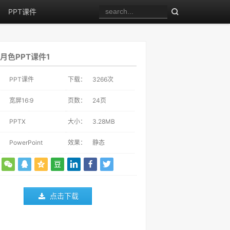
PPT课件
月色PPT课件1
：
PPT课件
下载：
3266
次
：
宽屏16:9
页数：
24页
：
PPTX
大小：
3.28MB
：
PowerPoint
效果：
静态
点击下载