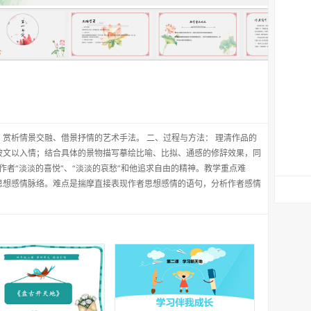
赏析情景交融、借景抒情的艺术手法。 二、过程与方法： 理清作品的
披文以入情；结合具体的景物描写摹绘比喻、比拟、通感的修辞效果，同
作者“淡淡的喜悦”、“淡淡的哀愁”和他追求自由的精神。教学重点难
思想感情脉络。难点是揣摩直接表现作者思想感情的语句，分析作者感情