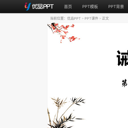
首页
PPT模板
PPT背景
当前位置：
优品PPT
PPT课件
正文
>
>