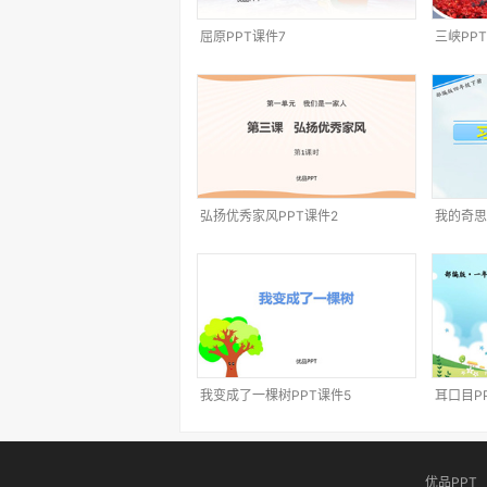
屈原PPT课件7
三峡PP
弘扬优秀家风PPT课件2
我的奇思
我变成了一棵树PPT课件5
耳口目P
优品PPT