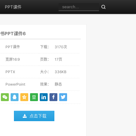
PPT课件
书PPT课件6
：
PPT课件
下载：
3170
次
：
宽屏16:9
页数：
17页
：
PPTX
大小：
336KB
：
PowerPoint
效果：
静态
点击下载