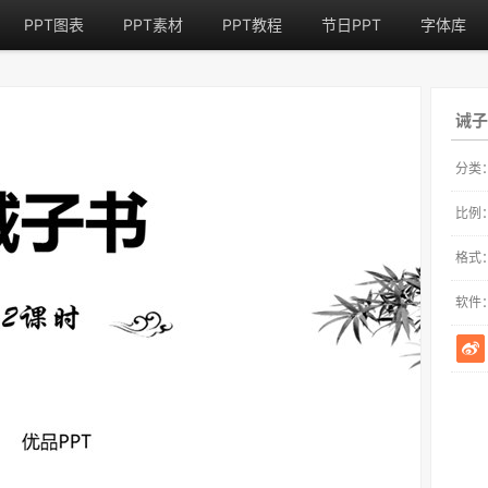
PPT图表
PPT素材
PPT教程
节日PPT
字体库
诫子
分类
比例
格式
软件