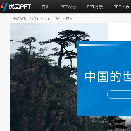
首页
PPT模板
PPT背景
PPT图表
当前位置：
优品PPT
PPT课件
正文
>
>