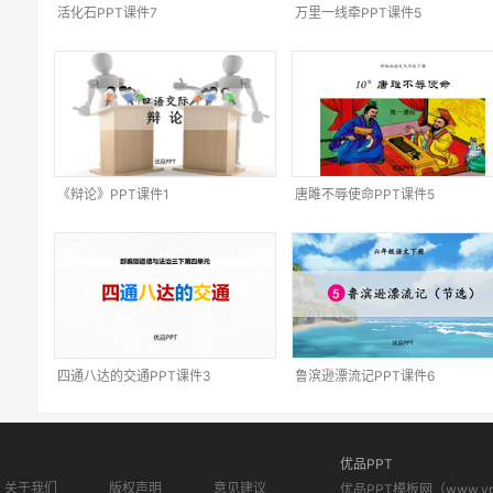
活化石PPT课件7
万里一线牵PPT课件5
《辩论》PPT课件1
唐雎不辱使命PPT课件5
四通八达的交通PPT课件3
鲁滨逊漂流记PPT课件6
优品PPT
关于我们
版权声明
意见建议
优品PPT模板网（www.