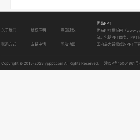
优品PPT
关于我们
版权声明
意见建议
优品PPT模板网（www.
站。包括PPT图表、PPT
联系方式
友链申请
网站地图
国内最大最权威的PPT下
Copyright © 2015-2023 ypppt.com All Rights Reserved.
津ICP备15001961号