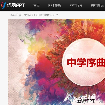
首页
PPT模板
PPT背景
PPT图表
当前位置：
优品PPT
PPT课件
正文
>
>