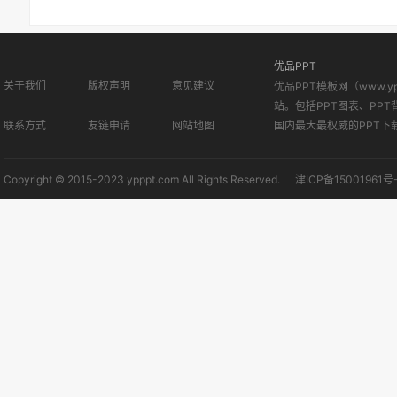
优品PPT
关于我们
版权声明
意见建议
优品PPT模板网（www.
站。包括PPT图表、PPT
联系方式
友链申请
网站地图
国内最大最权威的PPT下
Copyright © 2015-2023 ypppt.com All Rights Reserved.
津ICP备15001961号