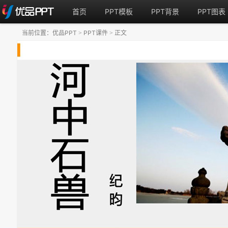
首页
PPT模板
PPT背景
PPT图表
当前位置：
优品PPT
PPT课件
正文
>
>