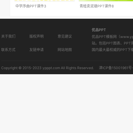
中学序曲PPT课件3
青蛙卖泥塘PPT课件8
优品PPT
关于我们
版权声明
意见建议
优品PPT模板网（www.
站。包括PPT图表、PPT
联系方式
友链申请
网站地图
国内最大最权威的PPT下
Copyright © 2015-2023 ypppt.com All Rights Reserved.
津ICP备15001961号