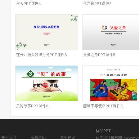
秋天PPT课件4
花之歌PPT课件2
在长江源头各拉丹冬PPT课件8
父爱之舟PPT课件5
贝的故事PPT课件6
唐雎不辱使命PPT课件5
优品PPT
关于我们
版权声明
意见建议
优品PPT模板网（www.