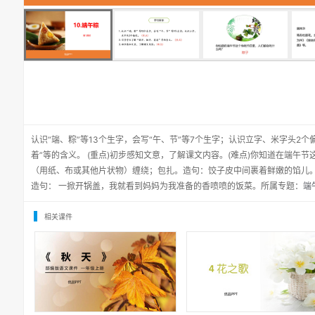
认识“端、粽”等13个生字，会写“午、节”等7个生字；认识立字、米字头2个
着”等的含义。 (重点)初步感知文意，了解课文内容。(难点)你知道在端午
（用纸、布或其他片状物）缠绕；包扎。造句：饺子皮中间裹着鲜嫩的馅儿。
造句： 一掀开锅盖，我就看到妈妈为我准备的香喷喷的饭菜。所属专题：
端
相关课件