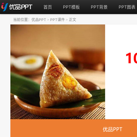
首页
PPT模板
PPT背景
PPT图表
当前位置：
优品PPT
PPT课件
正文
>
>