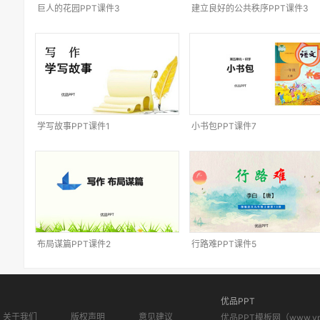
巨人的花园PPT课件3
建立良好的公共秩序PPT课件3
学写故事PPT课件1
小书包PPT课件7
布局谋篇PPT课件2
行路难PPT课件5
优品PPT
关于我们
版权声明
意见建议
优品PPT模板网（www.