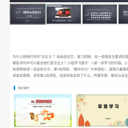
为什么把他们叫作“五壮士”？自由读全文，复习回顾：说一说每段主要讲的
哪些词句中可以看出他们是五壮士？小组学习提示：1.读一读学习的内容。2.
有感情地读一读这些句子。第1自然段：“集中兵力”“大举进犯”。敌我力量
读体会情感。读完第3自然段，说说你体会到了什么。所属专题：
狼牙山五壮士
相关课件