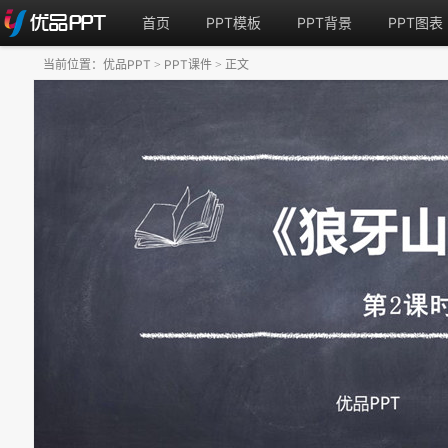
首页
PPT模板
PPT背景
PPT图表
当前位置：
优品PPT
PPT课件
正文
>
>