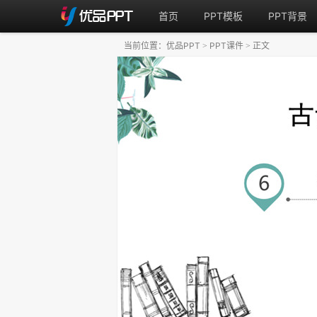
首页
PPT模板
PPT背景
当前位置：
优品PPT
PPT课件
正文
>
>