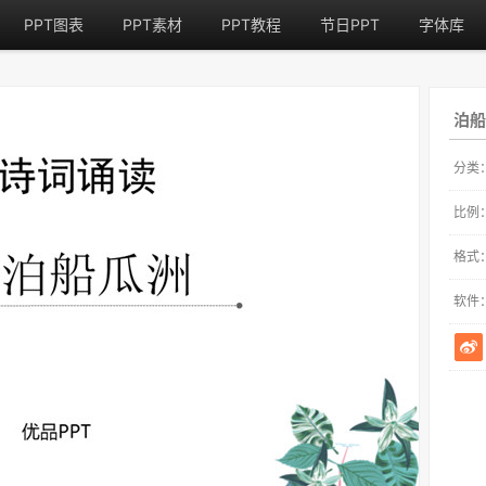
PPT图表
PPT素材
PPT教程
节日PPT
字体库
泊船
分类
比例
格式
软件