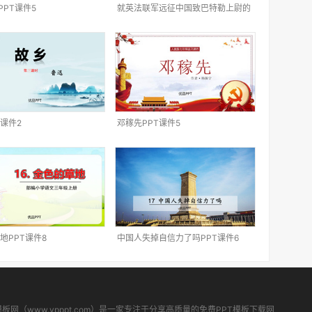
》PPT课件5
就英法联军远征中国致巴特勒上尉的
信PPT课件2
T课件2
邓稼先PPT课件5
地PPT课件8
中国人失掉自信力了吗PPT课件6
模板网（www.ypppt.com）是一家专注于分享高质量的免费PPT模板下载网