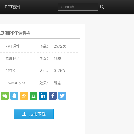
PPT课件
瓜洲PPT课件4
：
PPT课件
下载：
2572
次
：
宽屏16:9
页数：
15页
：
PPTX
大小：
312KB
：
PowerPoint
效果：
静态
点击下载