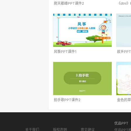
爬天都峰PPT课件2
《dtnl
风筝PPT课件1
故乡PP
拍手歌PPT课件2
金色的草
优品PPT
关于我们
版权声明
意见建议
优品PPT