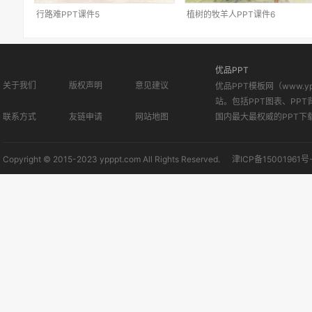
行路难PPT课件5
植树的牧羊人PPT课件6
优品PPT
关于我们
版权声明
意见建议
优品PPT模板网（www.
站。包括PPT图表、PPT
联系方式
友链申请
网站地图
国内最大最权威的PPT下
Copyright © 2015-2023 ypppt.com All Rights Reserved.
津ICP备15001961号