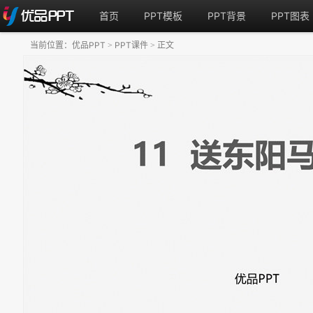
首页
PPT模板
PPT背景
PPT图表
当前位置：
优品PPT
PPT课件
正文
>
>