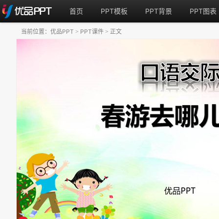
首页
PPT模板
PPT背景
PPT图表
当前位置：
优品PPT
PPT课件
正文
>
>