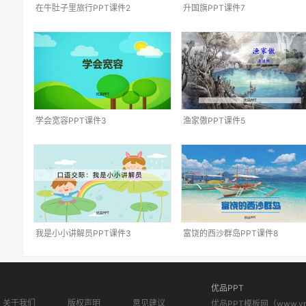
在牛肚子里旅行PPT课件2
升国旗PPT课件7
学会宽容PPT课件3
渔家傲PPT课件5
我是小小讲解员PPT课件3
富饶的西沙群岛PPT课件8
优品PPT
关于我们
版权声明
意见建议
优品PPT模板网（www.