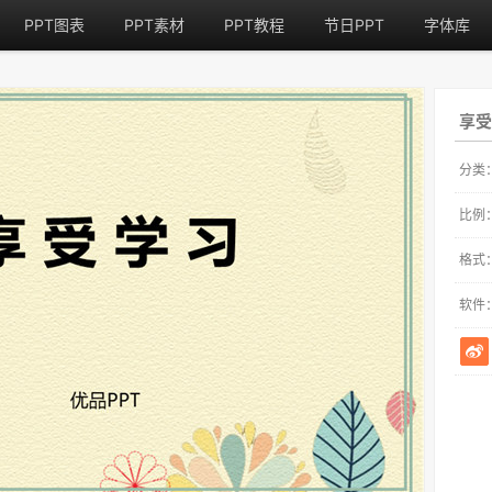
PPT图表
PPT素材
PPT教程
节日PPT
字体库
享受
分类
比例
格式
软件