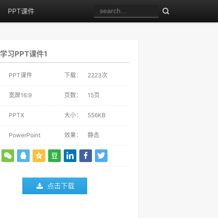
PPT课件
学习PPT课件1
：
PPT课件
下载：
2223
次
：
宽屏16:9
页数：
15页
：
PPTX
大小：
556KB
：
PowerPoint
效果：
静态
点击下载