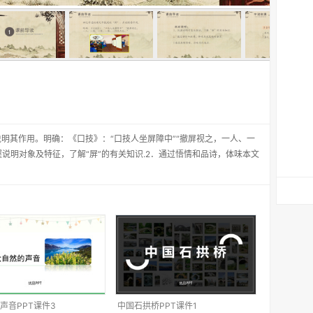
说明其作用。明确：《口技》：“口技人坐屏障中”“撤屏视之，一人、一
说明对象及特征，了解“屏”的有关知识.2．通过悟情和品诗，体味本文
声音PPT课件3
中国石拱桥PPT课件1