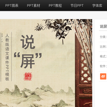
PPT图表
PPT素材
PPT教程
节日PPT
字体库
说屏
分类
比例
格式
软件