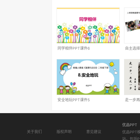
同学相伴PPT课件6
自主选择
安全地玩PPT课件5
走一步再
优品PPT
关于我们
版权声明
意见建议
优品PPT
站。包括P