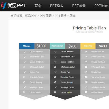
首页
PPT模板
PPT背景
PPT图表
当前位置：
优品PPT
PPT图表
PPT表格
正文
>
>
>