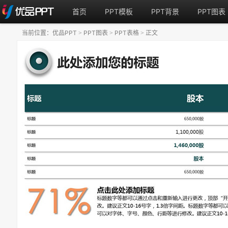
首页
PPT模板
PPT背景
PPT图表
当前位置：
优品PPT
PPT图表
PPT表格
正文
>
>
>