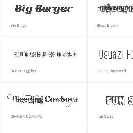
Big Burger
Blood Blocks
Budmo Jigglish
Usuazi Hosomozi
Bleeding Cowboys
Fun Sized