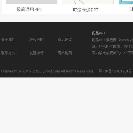
优品PPT
关于我们
版权声明
意见建议
优品PPT模板网（www.
站。包括PPT图表、PPT
联系方式
友链申请
网站地图
国内最大最权威的PPT下
Copyright © 2015-2023 ypppt.com All Rights Reserved.
津ICP备15001961号