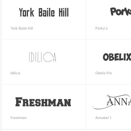
York Baile Hill
Porky's
Idilica
Obelix Pro
Freshman
Annabel 1