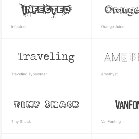
Infected
Orange Juice
Traveling Typewriter
Amethyst
Tiny Shack
VanFonting