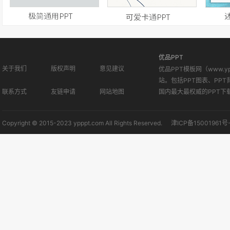
优品PPT
关于我们
版权声明
意见建议
优品PPT模板网（www.
站。包括PPT图表、PPT
联系方式
友链申请
网站地图
国内最大最权威的PPT下
Copyright © 2015-2023 ypppt.com All Rights Reserved.
津ICP备15001961号