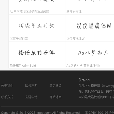
Aa星河依旧滚烫(非商业使用)
默陌秀丽体
汉仪平安行繁
汉仪喵魂体W
杨任东竹石体-Bold
Aa以梦为马(非商业使用)
优品PPT
关于我们
版权声明
意见建议
优品PPT模板网（www.
站。包括PPT图表、PPT
联系方式
友链申请
网站地图
国内最大最权威的PPT下
Copyright © 2015-2023 ypppt.com All Rights Reserved.
津ICP备15001961号