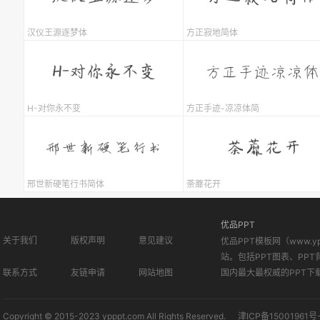
汉仪王源逐梦体
方正寂地简体
H-对你永不变
方正手迹-凉凉体简
邢世新硬笔行书简体
荼蘼花开
优品PPT
关于我们
版权声明
意见建议
优品PPT模板网（www.
站。包括PPT图表、PPT
联系方式
友链申请
网站地图
国内最大最权威的PPT下
Copyright © 2015-2023 ypppt.com All Rights Reserved.
津ICP备15001961号