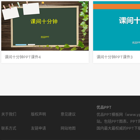
比如，玩游戏时，不能光顾着自己，要和小伙伴
听它！说一说：你喜欢的
和睦相处，互相协作；先玩一种游戏，再玩另一
类(室内)：跳绳、老鹰捉
种游戏，相互兼顾；要少数服从多数，积极参与
外)：下棋、翻花绳、折
这样，同学们才能玩的开心，玩
鱼，二网下小雨，三网网
课间十分钟PPT课件4
课间十分钟PPT课件3
遵守课间安全守则，做一个讲文明、懂安全的小
让学生体验课间活动的丰
学生；课间玩耍时不追打、不在走廊奔跑、不攀
课间十分钟，在课间文明
爬等。下课的时候，同学们有的在聊天，有的跑
处，形成和谐轻松的课间
去操场游戏，可热闹了。突然，听见啊地一声
间生活的快乐。同学们在
响，大家抬起头一看，原来是小胖和亮
要合理安排自己的活动，
优品PPT
关于我们
版权声明
意见建议
优品PPT模板网（www.
站。包括PPT图表、PPT
联系方式
友链申请
网站地图
国内最大最权威的PPT下