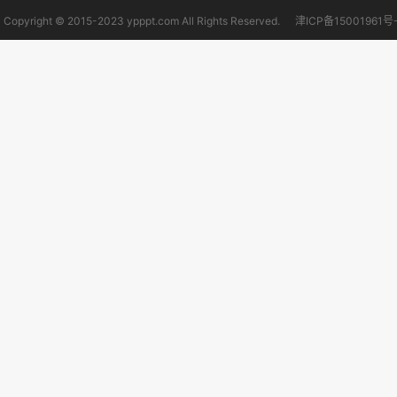
Copyright © 2015-2023 ypppt.com All Rights Reserved.
津ICP备15001961号