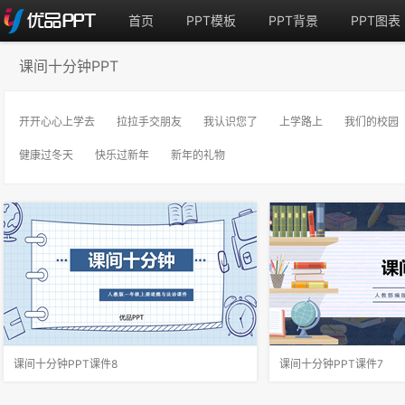
首页
PPT模板
PPT背景
PPT图表
课间十分钟PPT
开开心心上学去
拉拉手交朋友
我认识您了
上学路上
我们的校园
健康过冬天
快乐过新年
新年的礼物
课间十分钟PPT课件8
课间十分钟PPT课件7
遵守游戏规则 ：我们在玩游戏时遵守游戏规则，
小小指挥家，威力可真大