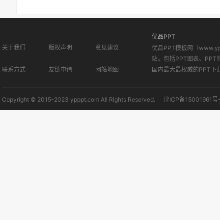
优品PPT
关于我们
版权声明
意见建议
优品PPT模板网（www.
站。包括PPT图表、PPT
联系方式
友链申请
网站地图
国内最大最权威的PPT下
Copyright © 2015-2023 ypppt.com All Rights Reserved.
津ICP备15001961号