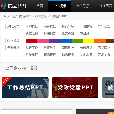
首页
PPT模板
PPT背景
PPT图表
当前位置：
优品PPT
PPT模板
公司企业PPT
>
>
热门分类
简约模板
商务模板
自我介绍
开题报告
职业规划
总结汇报
述职报告
论文答辩
中国风
颜色分类
模板分类
党建工作
教育教学
网络科技
卡通风格
医学医疗
旅游旅行
植物模板
动物模板
美食水果
艺术抽象
公司企业PPT模板