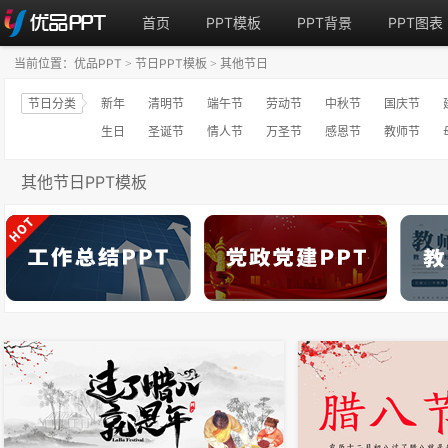
首页
PPT模板
PPT背景
PPT图表
当前位置：
优品PPT
节日PPT模板
其他节日
>
>
节日分类
新年
清明节
端午节
劳动节
中秋节
国庆节
生日
圣诞节
情人节
万圣节
感恩节
教师节
其他节日PPT模板