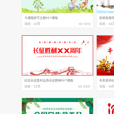
卡通植树节主题PPT模板
拒绝吸烟世
动态 - 22页
1410
动态 - 34
纪念长征胜利弘扬长征精神PPT模板
辛亥革命纪
动态 - 23页
3331
动态 - 16