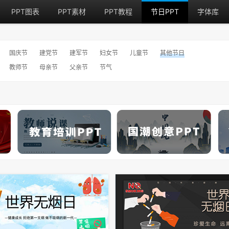
PPT图表
PPT素材
PPT教程
节日PPT
字体库
国庆节
建党节
建军节
妇女节
儿童节
其他节日
教师节
母亲节
父亲节
节气