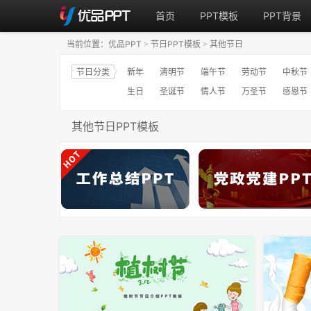
首页
PPT模板
PPT背景
当前位置：
优品PPT
节日PPT模板
其他节日
>
>
节日分类
新年
清明节
端午节
劳动节
中秋节
生日
圣诞节
情人节
万圣节
感恩节
其他节日PPT模板