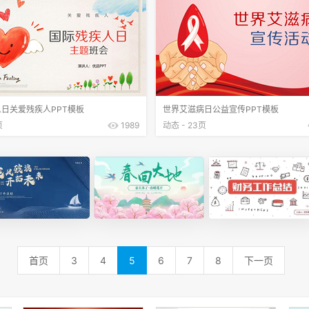
日关爱残疾人PPT模板
世界艾滋病日公益宣传PPT模板
页
1989
动态 - 23页
首页
3
4
5
6
7
8
下一页