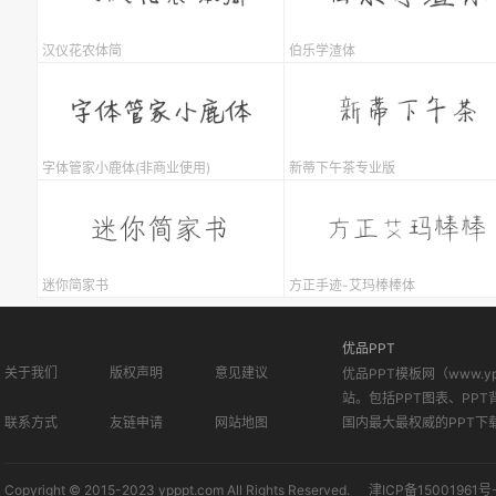
汉仪花农体简
伯乐学渣体
字体管家小鹿体(非商业使用)
新蒂下午茶专业版
迷你简家书
方正手迹-艾玛棒棒体
优品PPT
关于我们
版权声明
意见建议
优品PPT模板网（www.
站。包括PPT图表、PPT
联系方式
友链申请
网站地图
国内最大最权威的PPT下
Copyright © 2015-2023 ypppt.com All Rights Reserved.
津ICP备15001961号