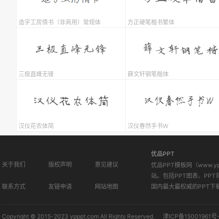
造字工房情书（非商用）常规体
方正硬笔楷书繁体
三极直峰无锋
薛文轩钢笔楷体
汉仪花农体简
汉仪春然手书W
优品PPT
关于我们
版权声明
意见建议
优品PPT模板网（www.
站。包括PPT图表、PPT
联系方式
友链申请
网站地图
国内最大最权威的PPT下
Copyright © 2015-2023 ypppt.com All Rights Reserved.
津ICP备15001961号