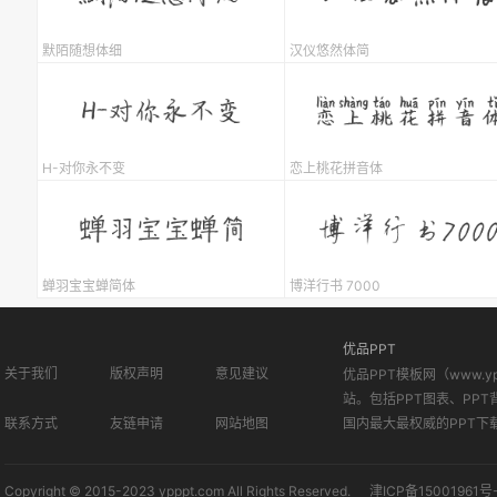
默陌随想体细
汉仪悠然体简
H-对你永不变
恋上桃花拼音体
蝉羽宝宝蝉简体
博洋行书 7000
优品PPT
关于我们
版权声明
意见建议
优品PPT模板网（www.
站。包括PPT图表、PPT
联系方式
友链申请
网站地图
国内最大最权威的PPT下
Copyright © 2015-2023 ypppt.com All Rights Reserved.
津ICP备15001961号