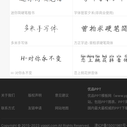
迷你简硬笔楷书
字体管家夕禾(非商业使用)
多米手写体
方正字迹-曾柏求硬笔简体
H-对你永不变
恋上桃花拼音体
优品PPT
关于我们
版权声明
意见建议
优品PPT模板网（www.
站。包括PPT图表、PPT
联系方式
友链申请
网站地图
国内最大最权威的PPT下
Copyright © 2015-2023 ypppt.com All Rights Reserved.
津ICP备15001961号