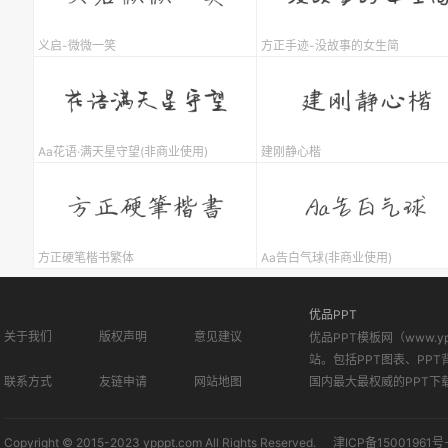
义启-微微一笑
方正手迹-没故事的女生简
Aa花语·满天星守望(非商业使用)
建刚静心楷
方正硬笔楷书繁体
Aa告白气球(非商业使用)
优品PPT
关于我们
版权声明
意见建议
优品PPT模板网（www.
站。包括PPT图表、PPT
联系方式
友链申请
网站地图
国内最大最权威的PPT下
Copyright © 2015-2023 ypppt.com All Rights Reserved.
津ICP备15001961号