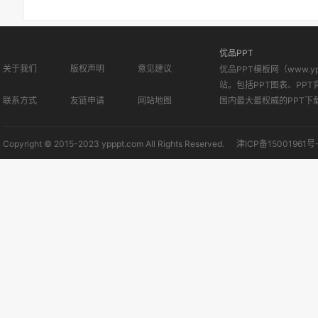
优品PPT
关于我们
版权声明
意见建议
优品PPT模板网（www.
站。包括PPT图表、PPT
联系方式
友链申请
网站地图
国内最大最权威的PPT下
Copyright © 2015-2023 ypppt.com All Rights Reserved.
津ICP备15001961号