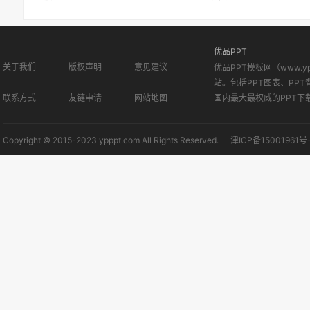
优品PPT
关于我们
版权声明
意见建议
优品PPT模板网（www.
站。包括PPT图表、PPT
联系方式
友链申请
网站地图
国内最大最权威的PPT下
Copyright © 2015-2023 ypppt.com All Rights Reserved.
津ICP备15001961号