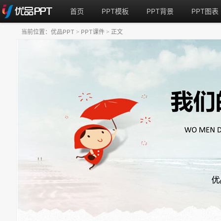
首页
PPT模板
PPT背景
PPT图表
当前位置：
优品PPT
PPT课件
正文
>
>