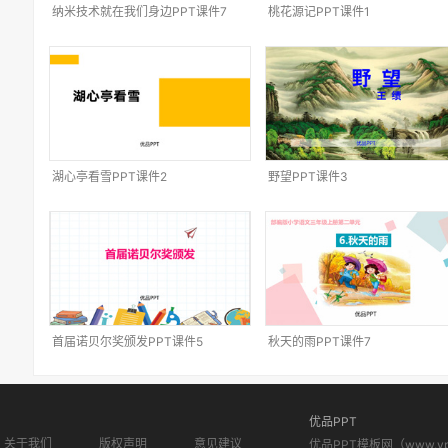
纳米技术就在我们身边PPT课件7
桃花源记PPT课件1
湖心亭看雪PPT课件2
野望PPT课件3
首届诺贝尔奖颁发PPT课件5
秋天的雨PPT课件7
优品PPT
关于我们
版权声明
意见建议
优品PPT模板网（www.