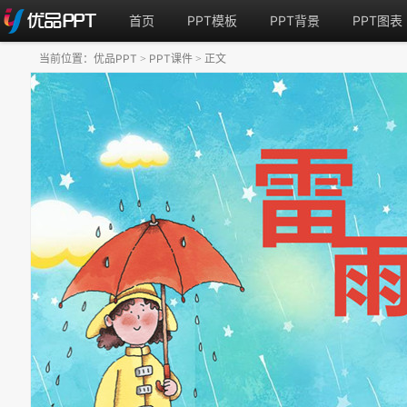
首页
PPT模板
PPT背景
PPT图表
当前位置：
优品PPT
PPT课件
正文
>
>