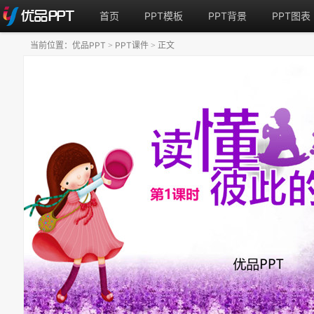
首页
PPT模板
PPT背景
PPT图表
当前位置：
优品PPT
PPT课件
正文
>
>