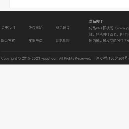
优品PPT
关于我们
版权声明
意见建议
优品PPT模板网（www.
站。包括PPT图表、PPT
联系方式
友链申请
网站地图
国内最大最权威的PPT下
Copyright © 2015-2023 ypppt.com All Rights Reserved.
津ICP备15001961号