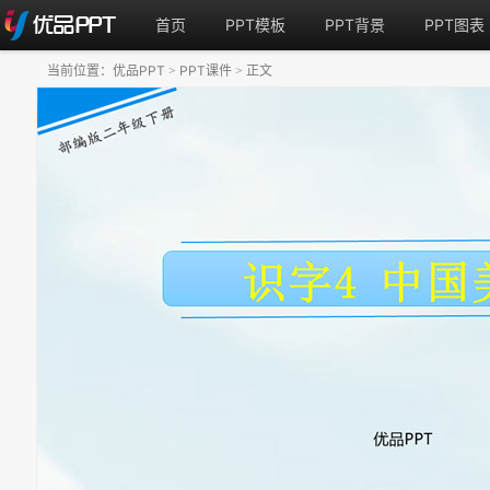
首页
PPT模板
PPT背景
PPT图表
当前位置：
优品PPT
PPT课件
正文
>
>