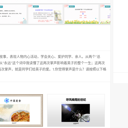
述故事，表现人物内心活动，学会关心、爱护同学、亲人。从两个“总
从“永远”这个词中我读懂了这两次掌声影响着英子的整个一生；这两次
次掌声，就是同学们给英子的爱。1.你觉得掌声是什么？请按照以下格