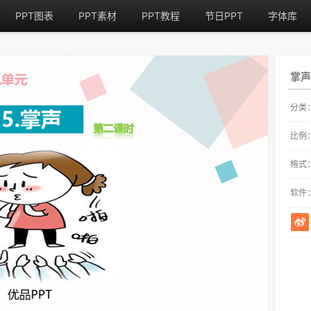
PPT图表
PPT素材
PPT教程
节日PPT
字体库
掌声
分类
比例
格式
软件