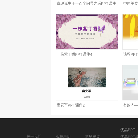
真理诞生于一百个问号之后PPT课件
中国美食
4
一株紫丁香PPT课件4
请教PP
南安军PPT课件2
有的人—
优品PPT
关于我们
版权声明
意见建议
优品PPT