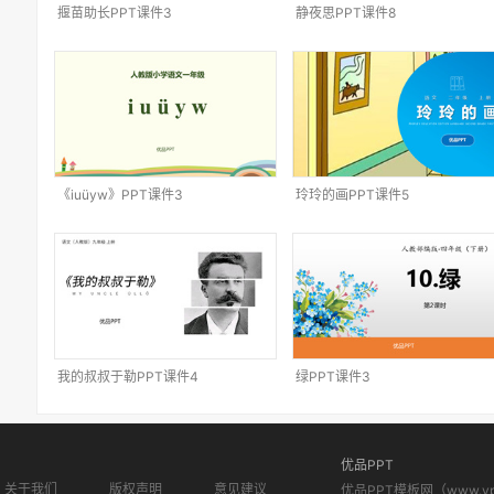
揠苗助长PPT课件3
静夜思PPT课件8
《iuüyw》PPT课件3
玲玲的画PPT课件5
我的叔叔于勒PPT课件4
绿PPT课件3
优品PPT
关于我们
版权声明
意见建议
优品PPT模板网（www.