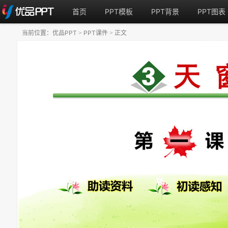
首页
PPT模板
PPT背景
PPT图表
当前位置：
优品PPT
PPT课件
正文
>
>