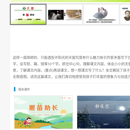
这样一扇简陋的、只能透些许阳光的天窗究竟有什么魅力吸引作家矛盾写下
字，会写慰、藉、锐等10个字。抓住中心句，理解课文内容，体会小小的天窗
意，了解课文内容。(重点)再读课文，想一想课文写了什么？本文概括了孩
无限遐想。读完这篇课文，让我们真切地感受到孩子们丰富的想象力与创造
相关课件