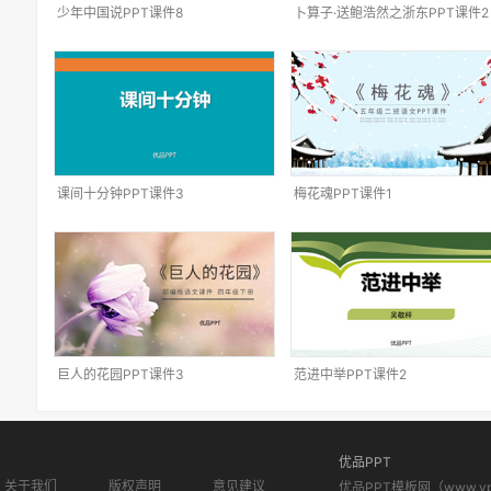
少年中国说PPT课件8
卜算子·送鲍浩然之浙东PPT课件2
课间十分钟PPT课件3
梅花魂PPT课件1
巨人的花园PPT课件3
范进中举PPT课件2
优品PPT
关于我们
版权声明
意见建议
优品PPT模板网（www.