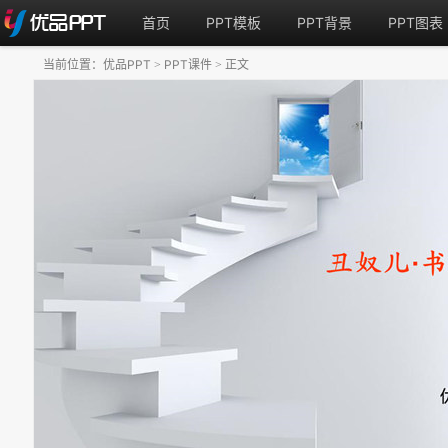
首页
PPT模板
PPT背景
PPT图表
当前位置：
优品PPT
PPT课件
正文
>
>