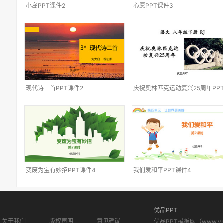
小岛PPT课件2
心愿PPT课件3
现代诗二首PPT课件2
庆祝奥林匹克运动复兴25周年PP
件6
变废为宝有妙招PPT课件4
我们爱和平PPT课件4
优品PPT
关于我们
版权声明
意见建议
优品PPT模板网（www.