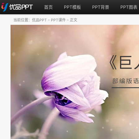
首页
PPT模板
PPT背景
PPT图表
当前位置：
优品PPT
PPT课件
正文
>
>